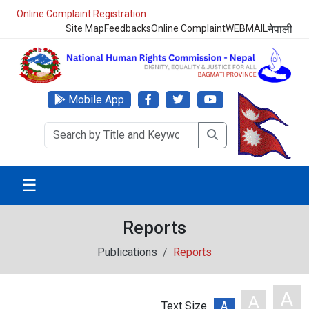
Online Complaint Registration
Site Map
Feedbacks
Online Complaint
WEBMAIL
नेपाली
Mobile App
☰
Reports
Publications
Reports
A
A
Text Size
A