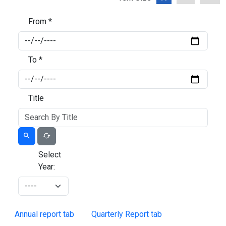
From *
To *
Title
Select
Year:
Annual report tab
Quarterly Report tab