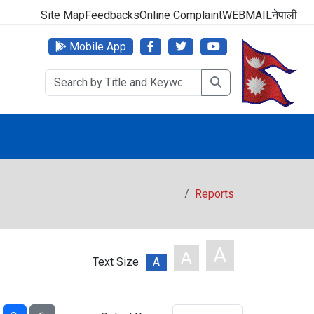
000 (24 Hours, 365 Days)
Site Map
Feedbacks
Online Complaint
WEBMAIL
नेपाली
Mobile App
Reports
A
A
Text Size
A