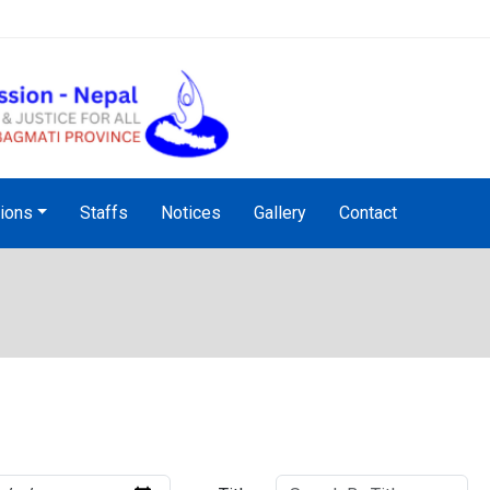
NHRC Hotline - +977-1-5010
tions
Staffs
Notices
Gallery
Contact